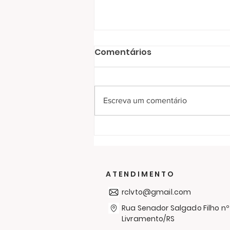
Comentários
Escreva um comentário
RC Livramento entrega
300 cobertores no bairro
Simón Bolívar em mais
uma Campanha de
ATENDIMENTO
Agasalhos
rclvto@gmail.com
Rua Senador Salgado Filho nº
Livramento/RS