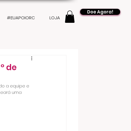
Doe Agora!
#EUAPOIORC
LOJA
º de
o a equipe e 
teará uma 