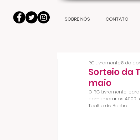
SOBRE NÓS
CONTATO
RC Livramento
8 de abr
Sorteio da 
maio
O RC Livramento, par
comemorar os 4.000 fã
Toalha de Banho.