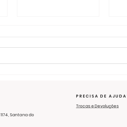
Últimos dias para ajudar
O f
na campanha de
sol
cobertores
RC 
Cam
PRECISA DE AJUDA
Aga
Trocas e Devoluções
 1174, Santana do