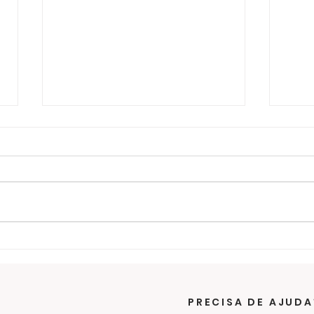
Últimos dias para ajudar
O f
na campanha de
sol
cobertores
RC 
Cam
PRECISA DE AJUDA