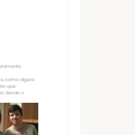
ivramento
sa, como alguns 
ção que 
s, desde o 