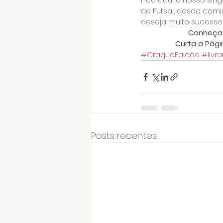
de Futsal, desde comi
deseja muito sucesso
Conheça 
Curta a Pági
#CraqueFalcão
#livr
Posts recentes