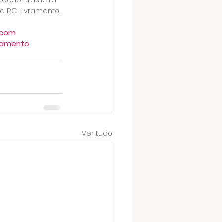
a RC Livramento, 
.com
ramento
Ver tudo