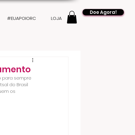
Doe Agora!
#EUAPOIORC
LOJA
vramento
o para sempre 
al do Brasil 
uem os 