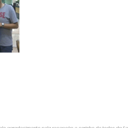
gelo agradecimento pela recepção e carinho de todos da Sel