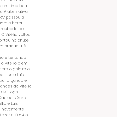
 de um time bem 
 A alternativa 
 RC passou a 
adra e bateu 
a roubada de 
 Vitéllio voltou 
contou no chute 
a ataque Luís 
ão e tentando 
 Vitéllio além 
ara o goleiro e 
asses e Luís 
uiu forçando e 
nces do Vitéllio 
O RC logo 
Cadico e Xuxa 
io e Luís 
C novamente 
azer o 10 x 4 e 