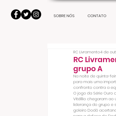
SOBRE NÓS
CONTATO
RC Livramento
4 de out
RC Livramen
grupo A
Na noite de quinta-fei
para mais uma import
confronto contra a equi
O jogo da Série Ouro 
Vitélllio chegaram ao
liderança do grupo e 
goleiro Dodô acertando
para a defesa de Dodô.