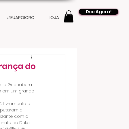
Doe Agora!
#EUAPOIORC
LOJA
erança do
násio Guanabara 
to em um grande 
C Livramento e 
sputaram a 
izante com o 
 chute de Duka 
itéllio Luís 