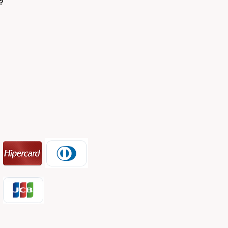
panha de
?
salhos 2026