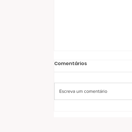
Comentários
Escreva um comentário
RC Livramento entrega
300 cobertores no bairro
Simón Bolívar em mais