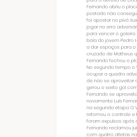
Fernando abriu o placa
postado não conseguiu
foi apostar no pivô X
jogar no erro adversá
para vencer o goleiro
bola do jovem Pedro He
a dar espaços para o R
cruzado de Matheus qu
Fernando fechou o plac
No segundo tempo o Vi
ocupar a quadra adver
de não se aproveitar 
gerou o sexto gol com 
Fernando se aproveito
novamente Luís Fernan
na segunda etapa. O V
retomou o controle e 
foram expulsos após d
Fernando reclamou ju
com quatro atletas na 