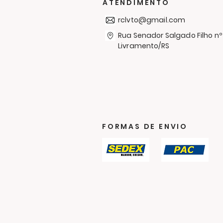
uma Campanha de
ATENDIMENTO
Agasalhos
rclvto@gmail.com
Rua Senador Salgado Filho nº
Livramento/RS
FORMAS DE ENVIO