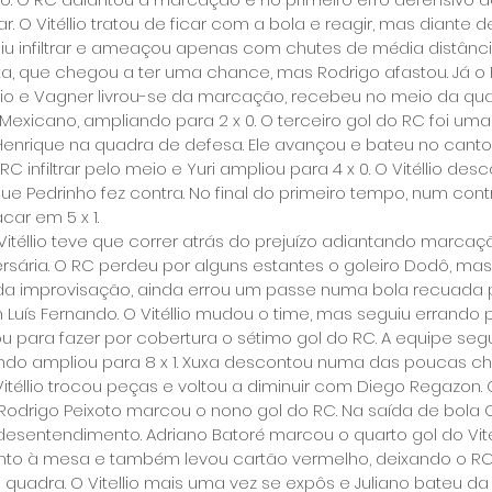
r. O Vitéllio tratou de ficar com a bola e reagir, mas diante
 infiltrar e ameaçou apenas com chutes de média distância.
uxa, que chegou a ter uma chance, mas Rodrigo afastou. Já o
rio e Vagner livrou-se da marcação, recebeu no meio da qu
 Mexicano, ampliando para 2 x 0. O terceiro gol do RC foi um
nrique na quadra de defesa. Ele avançou e bateu no canto. O
C infiltrar pelo meio e Yuri ampliou para 4 x 0. O Vitéllio des
e Pedrinho fez contra. No final do primeiro tempo, num contr
ar em 5 x 1.
téllio teve que correr atrás do prejuízo adiantando marcaç
sária. O RC perdeu por alguns estantes o goleiro Dodô, mas o
da improvisação, ainda errou um passe numa bola recuada p
Luís Fernando. O Vitéllio mudou o time, mas seguiu errando p
u para fazer por cobertura o sétimo gol do RC. A equipe seg
do ampliou para 8 x 1. Xuxa descontou numa das poucas cha
itéllio trocou peças e voltou a diminuir com Diego Regazon. 
Rodrigo Peixoto marcou o nono gol do RC. Na saída de bola 
esentendimento. Adriano Batoré marcou o quarto gol do Vitéll
nto à mesa e também levou cartão vermelho, deixando o R
quadra. O Vitellio mais uma vez se expôs e Juliano bateu da f