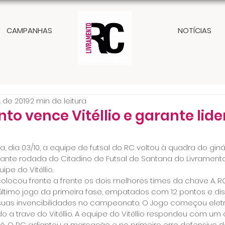
CAMPANHAS
NOTÍCIAS
. de 2019
2 min de leitura
to vence Vitéllio e garante lid
ra, dia 03/10, a equipe de futsal do RC voltou à quadra do gi
ante rodada do Citadino de Futsal de Santana do Livramen
pe do Vitéllio.
colocou frente a frente os dois melhores times da chave A. R
 último jogo da primeira fase, empatados com 12 pontos e di
suas invencibilidades no campeonato. O Jogo começou eletr
 a trave do Vitéllio. A equipe do Vitéllio respondeu com um
 O RC adiantou a marcação e no primeiro erro defensivo do V