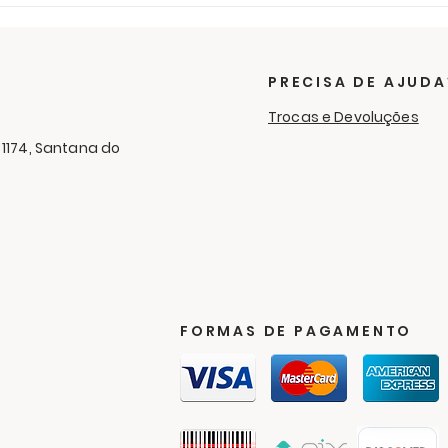
Últimos dias para ajudar
O f
na campanha de
sol
cobertores
RC 
Cam
PRECISA DE AJUDA
Aga
Trocas e Devoluções
 1174, Santana do
FORMAS DE PAGAMENTO