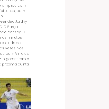
e ampliou com 
foi tenso, com 
o.
reendeu Jordhy 
C. O Barça 
 não conseguiu 
 nos minutos 
a e ainda se 
as vezes. Nos 
ou com Vinicius. 
5 e garantiram o 
na próxima quinta-