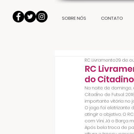
SOBRE NÓS
CONTATO
RC Livramento
29 de ou
RC Livrame
do Citadino
Na noite de domingo, d
Citadino de Futsal 201
importante vitória no j
O jogo foi eletrizant
atingir o objetivo. O 
com Vini. Já o Barça 
Após bela troca de pa
altura e trocou passe