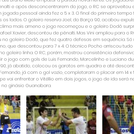
alti e após desconcentrarem do jogo, o RC se aproveitou 
 jogada pessoal ainda fez o 5 x 3. O final do primeiro tempo 
os lados. O goleiro reserva Joel, do Barça 90, acabou expuls
m clima mais ameno o jogo recomeçou e o goleiro Dodô surp
Rafael Xavier, descontou de pênalti. Mas Vini ampliou para o R
 no goleiro Dodô, que fez quatro defesas em sequência. Só
ano, que descontou para 7 x 4. O técnico Pocho arriscou tudo
mo goleiro linha. O RC, porém, mostrou consistência defensiv
ir o jogo com gols de Luis Fernando, Marcelinho e Luciano du
 90, já abatido, colocou os garotos em quadra e até descont
 Fernando, já com o gol vazio, completaram o placar em 14 x 
ipe vai enfrentar o Vitéllio em dois jogos, o jogo de ida será 
30h no ginásio Guanabara.