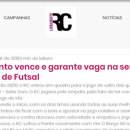
CAMPANHAS
NOTÍCIAS
t. de 2018
2 min de leitura
nto vence e garante vaga na se
 de Futsal
ia 28/10, o RC entrou em quadra para o jogo de volta das qua
8 – Série Ouro. O RC jogava pelo empate, pelo fato de ter c
ogo de ida.
e desde o início, com os dois times usando todas as suas mel
RC tratou de ficar com a bola e apostar no jogo coletivo e assi
marcava e contra atacava com velocidade e empatou o jogo 
sses, o RC voltou a frente novamente com Vini. O Barça 90 
s até Bruno Mello empatar a partida novamente. Os jogadore