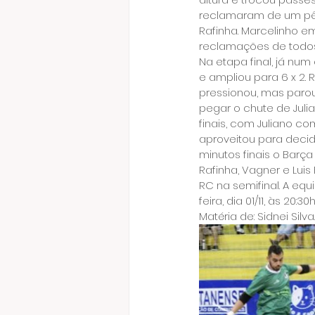
reclamaram de um pên
Rafinha. Marcelinho em
reclamações de todos 
Na etapa final, já nu
e ampliou para 6 x 2. 
pressionou, mas parou
pegar o chute de Juli
finais, com Juliano co
aproveitou para decid
minutos finais o Barça
Rafinha, Vagner e Luis
RC na semifinal. A equ
feira, dia 01/11, às 20:
Matéria de: Sidnei Silva.