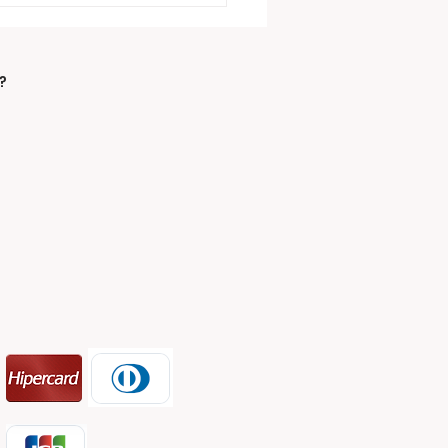
rio passa quando a
idariedade abraça:
Livramento lança
panha de
?
salhos 2026