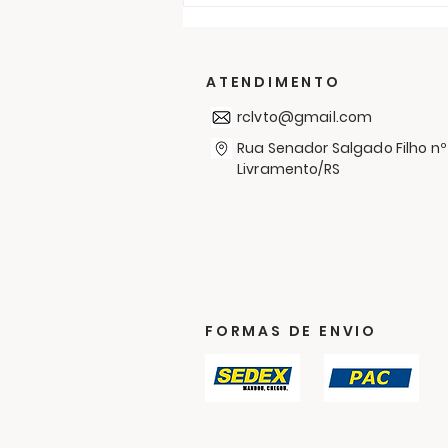
RC Livramento entrega
300 cobertores no bairro
Simón Bolívar em mais
uma Campanha de
ATENDIMENTO
Agasalhos
rclvto@gmail.com
Rua Senador Salgado Filho nº
Livramento/RS
FORMAS DE ENVIO