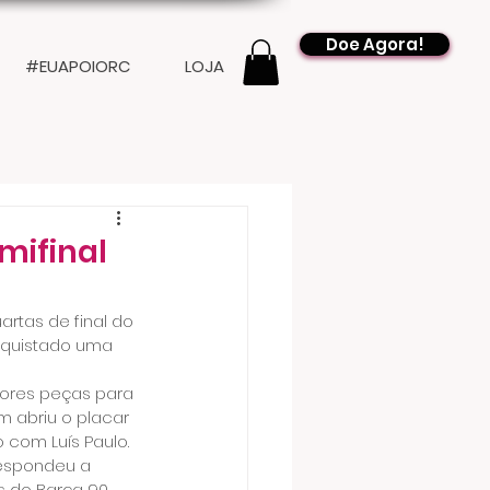
Doe Agora!
#EUAPOIORC
LOJA
mifinal
rtas de final do 
onquistado uma 
hores peças para 
m abriu o placar 
com Luís Paulo. 
respondeu a 
s do Barça 90 