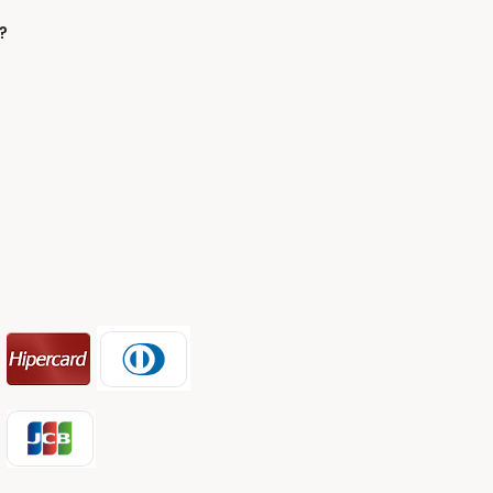
Livramento lança
panha de
?
salhos 2026