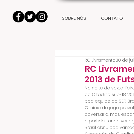
SOBRE NÓS
CONTATO
RC Livramento
30 de jul
RC Livrame
2013 de Fut
Na noite de sexta-fei
do Citadino sub-18 201
boa equipe do SER Bras
O início do jogo prev
adversário, mas esbar
a partida, tendo vari
Brasil abriu boa vanta
Campeão do Citadino s