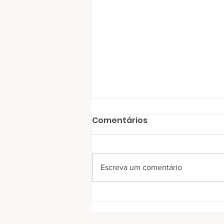
Comentários
Escreva um comentário
RC Livramento entrega
300 cobertores no bairro