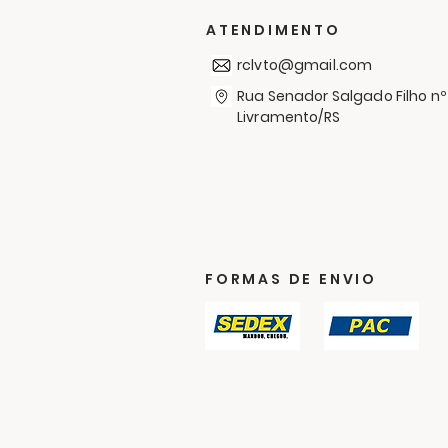
Simón Bolívar em mais
uma Campanha de
ATENDIMENTO
Agasalhos
rclvto@gmail.com
Rua Senador Salgado Filho nº
Livramento/RS
FORMAS DE ENVIO