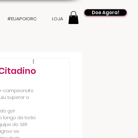
Doe Agora!
#EUAPOIORC
LOJA
Citadino
ice-campeonato 
uiu superar a 
do gol 
o longo de toda 
quipe do SER 
agrou-se 
time mais 