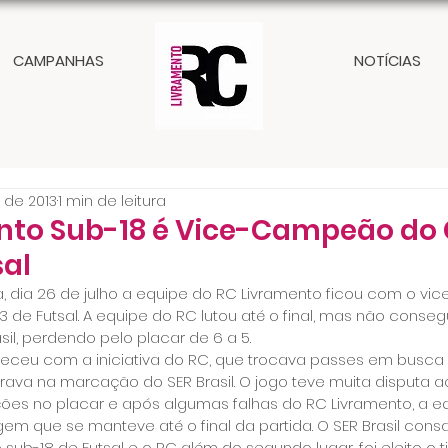
CAMPANHAS
NOTÍCIAS
. de 2013
1 min de leitura
nto Sub-18 é Vice-Campeão do 
sal
ra, dia 26 de julho a equipe do RC Livramento ficou com o v
3 de Futsal. A equipe do RC lutou até o final, mas não conseg
il, perdendo pelo placar de 6 a 5.
aleceu com a iniciativa do RC, que trocava passes em busca 
rava na marcação do SER Brasil. O jogo teve muita disputa a
ações no placar e após algumas falhas do RC Livramento, a e
gem que se manteve até o final da partida. O SER Brasil cons
ub-18 de Futsal e o RC além do segundo lugar, foi eleito o 