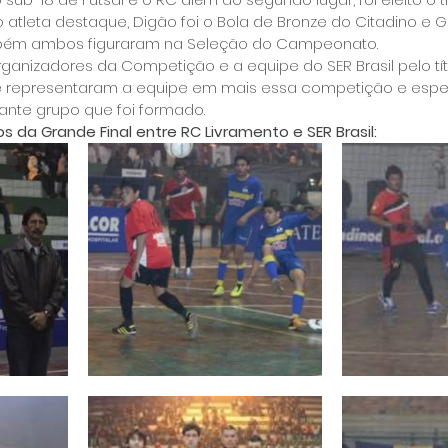
o atleta destaque, Digão foi o Bola de Bronze do Citadino e 
mbém ambos figuraram na Seleção do Campeonato.
ganizadores da Competição e a equipe do SER Brasil pelo tít
ue representaram a equipe em mais essa competição e esp
ante grupo que foi formado.
s da Grande Final entre RC Livramento e SER Brasil: