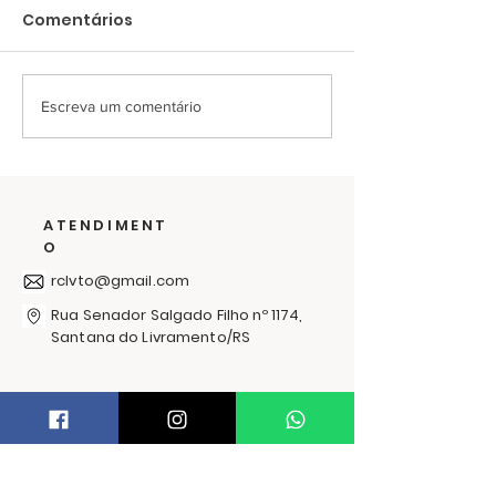
Comentários
Escreva um comentário
Últimos dias para
O frio passa 
ajudar na campanha
solidariedade
de cobertores
abraça: RC
Livramento l
ATENDIMENT
Campanha d
O
Agasalhos 20
rclvto@gmail.com
Rua Senador Salgado Filho nº 1174,
Santana do Livramento/RS
PRECISA DE AJUDA?
Trocas e Devoluções