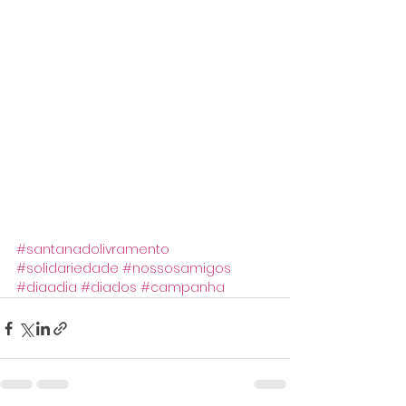
#santanadolivramento
#solidariedade
#nossosamigos
#diaadia
#diados
#campanha