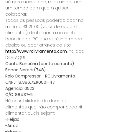
número nesse ano, mas ainda tem 
um tempo para quem quiser 
colaborar.
Todas as pessoas poderão doar no 
mínimo R$ 25,00 (valor de cada kit 
alimentar) diretamente na conta 
bancária do RC que será informada 
abaixo ou doar através do site 
http://www.rclivramento.com
, na aba 
DOE AQUI.
Conta Bancária (conta corrente):
Banco Sicredi (748)
Rolo Compressor – RC Livramento
CNPJ: 18.386.721/0001-47
Agência: 0523
C/C: 88437-5
Há possibilidade de doar os 
alimentos que irão compor cada kit 
alimentar, quais sejam:
-Feijão
-Arroz
-Massa