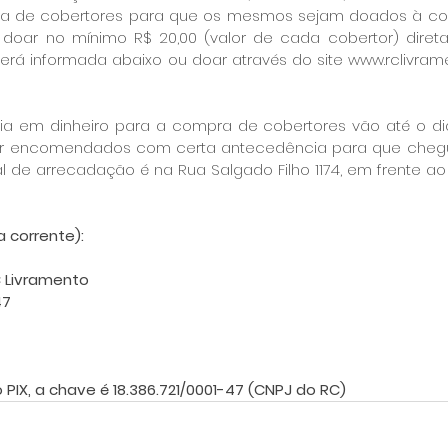
ra de cobertores para que os mesmos sejam doados à co
doar no mínimo R$ 20,00 (valor de cada cobertor) diret
erá informada abaixo ou doar através do site www.rclivram
a em dinheiro para a compra de cobertores vão até o dia 1
er encomendados com certa antecedência para que cheg
al de arrecadação é na Rua Salgado Filho 1174, em frente a
 corrente):
 Livramento
47
 PIX, a chave é 18.386.721/0001-47 (CNPJ do RC)