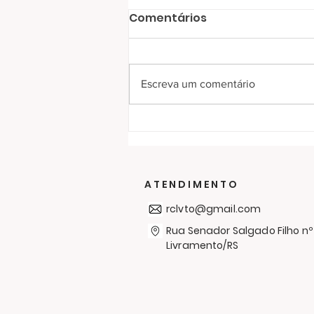
Comentários
Escreva um comentário
RC Livramento entrega
300 cobertores no bairro
Simón Bolívar em mais
uma Campanha de
ATENDIMENTO
Agasalhos
rclvto@gmail.com
Rua Senador Salgado Filho nº
Livramento/RS