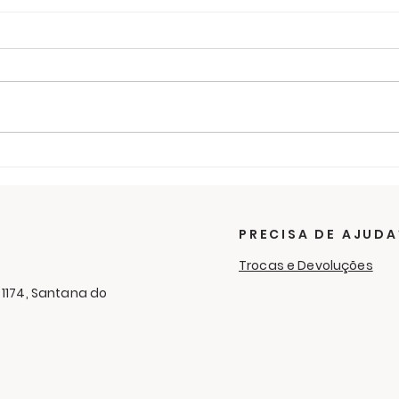
Últimos dias para ajudar
O f
na campanha de
sol
cobertores
RC 
Cam
PRECISA DE AJUDA
Aga
Trocas e Devoluções
 1174, Santana do