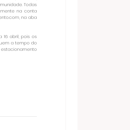
munidade. Todas 
amente na conta 
ento.com, na aba 
6 abril, pois os 
uem a tempo do 
o estacionamento 