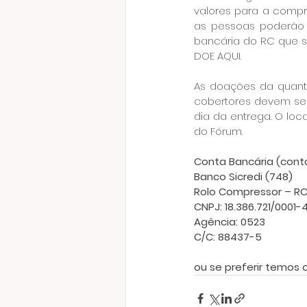
valores para a comp
as pessoas poderão 
bancária do RC que s
DOE AQUI.
As doações da quanti
cobertores devem s
dia da entrega. O loc
do Fórum.
Conta Bancária (conta
Banco Sicredi (748)
Rolo Compressor – RC
CNPJ: 18.386.721/0001-
Agência: 0523
C/C: 88437-5
ou se preferir temos o