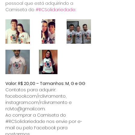
pessoal que está adquirindo a 
Camiseta do 
#RCSolidariedade
:
Valor: R$ 20,00 – Tamanhos: M, G e GG
Contatos para adquirir: 
facebook.com/rclivramento, 
instagram.com/rclivramento e 
rclvto@gmail.com.
Ao comprar a Camiseta do 
#RCSolidariedade
 nos envie por e-
mail ou pelo Facebook para 
postarmos.