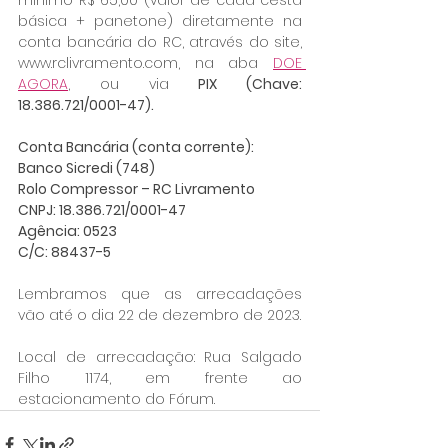
mínimo R$ 65,00 (valor de cada cesta 
básica + panetone) diretamente na 
conta bancária do RC, através do site, 
www.rclivramento.com, na aba 
DOE 
AGORA
, ou via 
PIX (Chave: 
18.386.721/0001-47).
Conta Bancária (conta corrente):
Banco Sicredi (748)
Rolo Compressor – RC Livramento
CNPJ: 18.386.721/0001-47
Agência: 0523
C/C: 88437-5
Lembramos que as arrecadações 
vão até o dia 22 de dezembro de 2023.
Local de arrecadação: Rua Salgado 
Filho 1174, em frente ao 
estacionamento do Fórum.