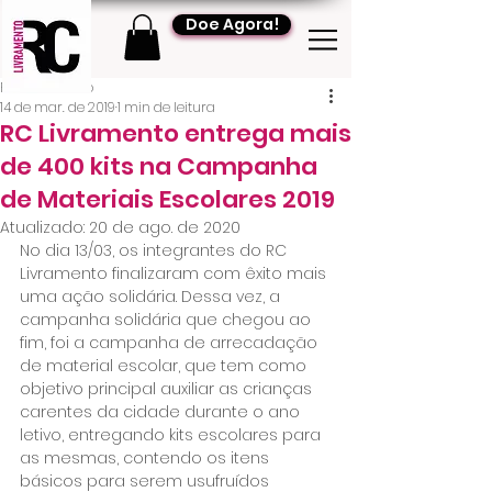
Doe Agora!
RC Livramento
14 de mar. de 2019
1 min de leitura
RC Livramento entrega mais
de 400 kits na Campanha
de Materiais Escolares 2019
Atualizado:
20 de ago. de 2020
No dia 13/03, os integrantes do RC 
Livramento finalizaram com êxito mais 
uma ação solidária. Dessa vez, a 
campanha solidária que chegou ao 
fim, foi a campanha de arrecadação 
de material escolar, que tem como 
objetivo principal auxiliar as crianças 
carentes da cidade durante o ano 
letivo, entregando kits escolares para 
as mesmas, contendo os itens 
básicos para serem usufruídos 