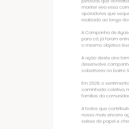
pessoas que acreditam
manter viva essa corr
apoiadores que sequ
realizado ao longo do
A Campanha de Agasalh
para cá, já foram en
o mesmo objetivo: le
A ação deste ano tam
desenvolve campanhas 
cobertores no bairro S
Em 2026, o sentimento
caminhada coletiva, 
famílias da comunida
A todos que contribu
nosso mais sincero a
saísse do papel e ch