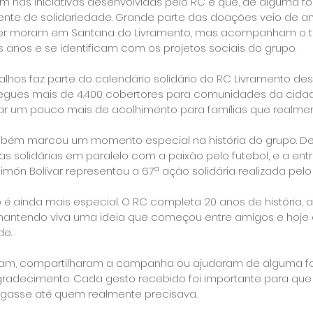
 nas iniciativas desenvolvidas pelo RC e que, de alguma f
ente de solidariedade. Grande parte das doações veio de a
er moram em Santana do Livramento, mas acompanham o t
s anos e se identificam com os projetos sociais do grupo.
os faz parte do calendário solidário do RC Livramento desd
tregues mais de 4.400 cobertores para comunidades da cid
var um pouco mais de acolhimento para famílias que realme
bém marcou um momento especial na história do grupo. Des
solidárias em paralelo com a paixão pelo futebol, e a ent
imón Bolívar representou a 67ª ação solidária realizada pelo
 é ainda mais especial. O RC completa 20 anos de história, 
mantendo viva uma ideia que começou entre amigos e hoje 
de.
íram, compartilharam a campanha ou ajudaram de alguma for
gradecimento. Cada gesto recebido foi importante para qu
egasse até quem realmente precisava.