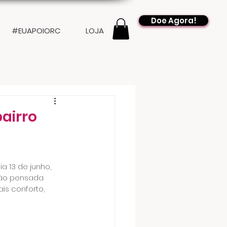
Doe Agora!
#EUAPOIORC
LOJA
airro
 13 de junho, 
ção pensada 
is conforto, 