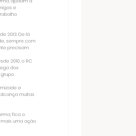
orma, ajudam a 
migos e 
rabalho 
e 2013. De lá 
ade, sempre com 
nte precisam.
de 2010, o RC 
rega dos 
 grupo.
amizade e 
alcança muitas 
ma, fica o 
e mais uma ação 