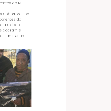
rantes do RC 
s cobertores no 
carentes da 
e a cidade.
e doaram e 
possam ter um 