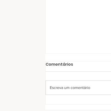
Comentários
Escreva um comentário
RC Livramento entrega
300 cobertores no bairro