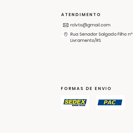
Simón Bolívar em mais
uma Campanha de
ATENDIMENTO
Agasalhos
rclvto@gmail.com
Rua Senador Salgado Filho nº
Livramento/RS
FORMAS DE ENVIO