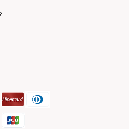
 atendimento a 210
ílias
?