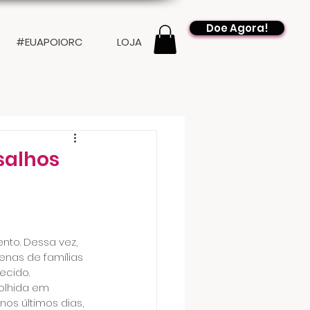
Doe Agora!
#EUAPOIORC
LOJA
salhos
nto. Dessa vez, 
nas de famílias 
ecido.
colhida em 
os últimos dias, 