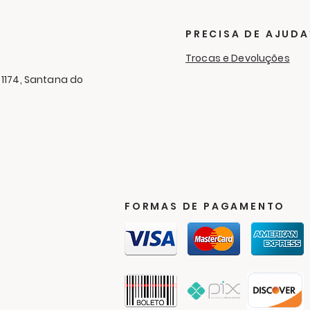
arrecada 340 kits e
com
reforça compromisso
fam
PRECISA DE AJUDA
com a comunidade
Trocas e Devoluções
 1174, Santana do
FORMAS DE PAGAMENTO