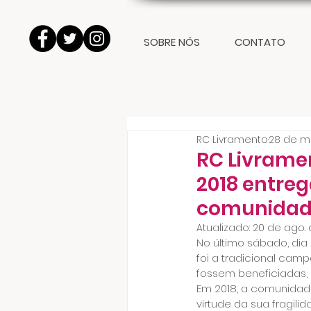
SOBRE NÓS
CONTATO
RC Livramento
28 de ma
RC Livrame
2018 entre
comunida
Atualizado:
20 de ago.
No último sábado, dia
foi a tradicional cam
fossem beneficiadas,
Em 2018, a comunidade 
virtude da sua fragil