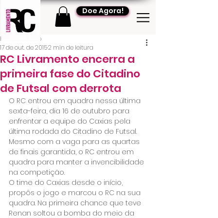
Doe Agora!
RC Livramento
17 de out. de 2015
2 min de leitura
RC Livramento encerra a
primeira fase do Citadino
de Futsal com derrota
O RC entrou em quadra nessa última 
sexta-feira, dia 16 de outubro para 
enfrentar a equipe do Caxias pela 
última rodada do Citadino de Futsal. 
Mesmo com a vaga para as quartas 
de finais garantida, o RC entrou em 
quadra para manter a invencibilidade 
na competição.
O time do Caxias desde o início, 
propôs o jogo e marcou o RC na sua 
quadra. Na primeira chance que teve 
Renan soltou a bomba do meio da 