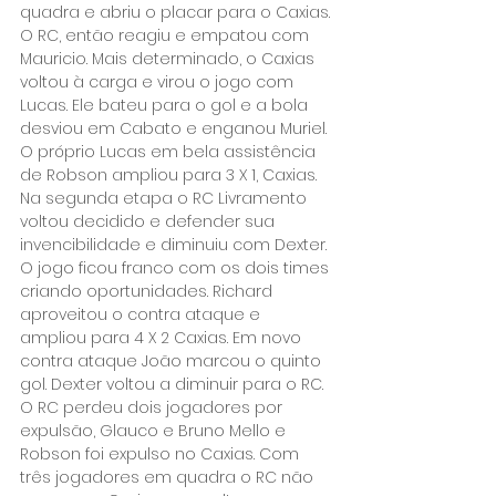
quadra e abriu o placar para o Caxias. 
O RC, então reagiu e empatou com 
Mauricio. Mais determinado, o Caxias 
voltou à carga e virou o jogo com 
Lucas. Ele bateu para o gol e a bola 
desviou em Cabato e enganou Muriel. 
O próprio Lucas em bela assistência 
de Robson ampliou para 3 X 1, Caxias.
Na segunda etapa o RC Livramento 
voltou decidido e defender sua 
invencibilidade e diminuiu com Dexter. 
O jogo ficou franco com os dois times 
criando oportunidades. Richard 
aproveitou o contra ataque e 
ampliou para 4 X 2 Caxias. Em novo 
contra ataque João marcou o quinto 
gol. Dexter voltou a diminuir para o RC. 
O RC perdeu dois jogadores por 
expulsão, Glauco e Bruno Mello e 
Robson foi expulso no Caxias. Com 
três jogadores em quadra o RC não 