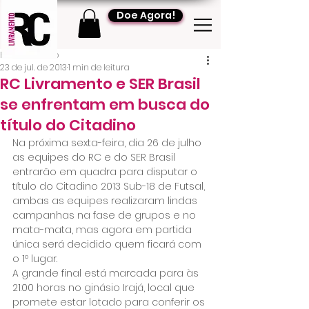
Doe Agora!
RC Livramento
23 de jul. de 2013
1 min de leitura
RC Livramento e SER Brasil
se enfrentam em busca do
título do Citadino
Na próxima sexta-feira, dia 26 de julho 
as equipes do RC e do SER Brasil 
entrarão em quadra para disputar o 
título do Citadino 2013 Sub-18 de Futsal, 
ambas as equipes realizaram lindas 
campanhas na fase de grupos e no 
mata-mata, mas agora em partida 
única será decidido quem ficará com 
o 1º lugar.
A grande final está marcada para às 
21:00 horas no ginásio Irajá, local que 
promete estar lotado para conferir os 