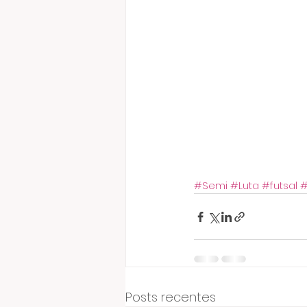
#Semi
#Luta
#futsal
#
Posts recentes