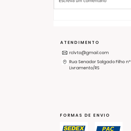
Escreva um comentário
RC Livramento entrega
300 cobertores no bairro
Simón Bolívar em mais
uma Campanha de
ATENDIMENTO
Agasalhos
rclvto@gmail.com
Rua Senador Salgado Filho nº
Livramento/RS
FORMAS DE ENVIO