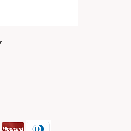
rio passa quando a
idariedade abraça:
Livramento lança
panha de
?
salhos 2026