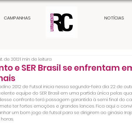
CAMPANHAS
NOTÍCIAS
t. de 2012
1 min de leitura
to e SER Brasil se enfrentam 
nais
adino 2012 de Futsal inicia nessa segunda-feira dia 22 de out
elente equipe do SER Brasil em uma partida única pelas quar
desse confronto terá passagem garantida à semi final do c
omete ter fortes emoções e grandes lances. Fica aqui o conv
r um bom jogo de futsal para se dirigirem ao ginásio Iraj
 horas.