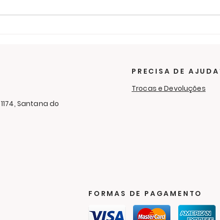
Últimos dias para ajudar
O f
na campanha de
sol
cobertores
RC 
Cam
PRECISA DE AJUDA
Aga
Trocas e Devoluções
 1174, Santana do
FORMAS DE PAGAMENTO