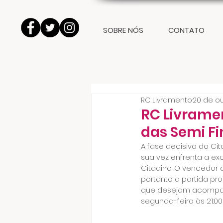
SOBRE NÓS
CONTATO
RC Livramento
20 de ou
RC Livramen
das Semi Fi
A fase decisiva do Cit
sua vez enfrenta a exc
Citadino. O vencedor 
portanto a partida pr
que desejam acompanha
segunda-feira às 21:00