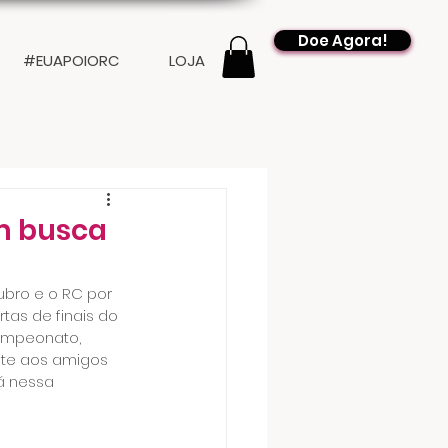
Doe Agora!
#EUAPOIORC
LOJA
em busca
ubro e o RC por 
tas de finais do 
ampeonato, 
ite aos amigos 
á nessa 