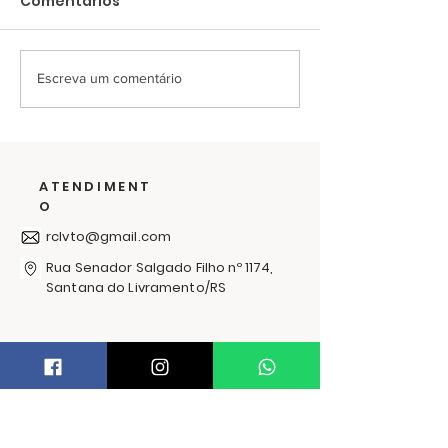
Comentários
Escreva um comentário
Últimos dias para
O frio passa 
ajudar na campanha
solidariedade
de cobertores
abraça: RC
Livramento l
ATENDIMENT
Campanha d
O
Agasalhos 20
rclvto@gmail.com
Rua Senador Salgado Filho nº 1174,
Santana do Livramento/RS
PRECISA DE AJUDA?
Trocas e Devoluções