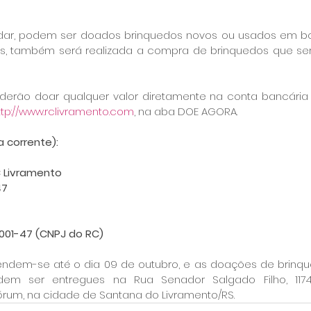
dar, podem ser doados brinquedos novos ou usados em boa
, também será realizada a compra de brinquedos que ser
erão doar qualquer valor diretamente na conta bancária do
ttp://www.rclivramento.com
, na aba DOE AGORA.
 corrente):
 Livramento
47
0001-47 (CNPJ do RC)
ndem-se até o dia 09 de outubro, e as doações de brinq
em ser entregues na Rua Senador Salgado Filho, 1174
rum, na cidade de Santana do Livramento/RS.