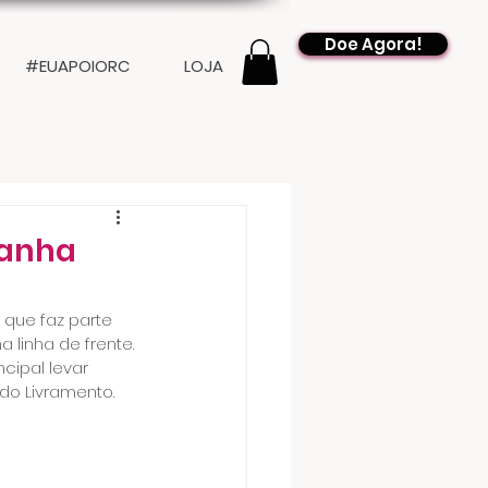
Doe Agora!
#EUAPOIORC
LOJA
panha
 que faz parte 
linha de frente. 
ipal levar 
do Livramento.