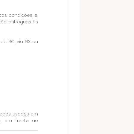
s condições, e, 
ão entregues às 
 RC, via PIX ou 
uedos usados em 
, em frente ao 