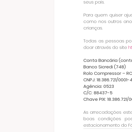
seus pais.
Para quem quiser aju
como nos outros anos
crianças.
Todas as pessoas pod
doar através do site 
h
Conta Bancária (conta
Banco Sicredi (748)
Rolo Compressor – RC
CNPJ: 18.386.721/0001-
Agência: 0523
C/C: 88437-5
Chave PIX: 18.386.721/
As arrecadações este
boas condições pod
estacionamento do Fó