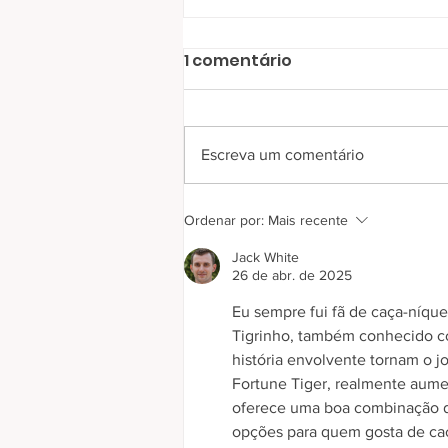
1 comentário
Escreva um comentário
RC Livramento entrega
Ordenar por:
Mais recente
300 cobertores no bairro
Jack White
Simón Bolívar em mais
26 de abr. de 2025
uma Campanha de
Eu sempre fui fã de caça-níque
Agasalhos
Tigrinho, também conhecido com
história envolvente tornam o j
Fortune Tiger, realmente aume
oferece uma boa combinação d
opções para quem gosta de caç