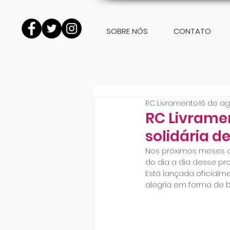
SOBRE NÓS
CONTATO
RC Livramento
16 de ag
RC Livrame
solidária d
Nos próximos meses o 
do dia a dia desse pr
Está lançada oficialm
alegria em forma de 