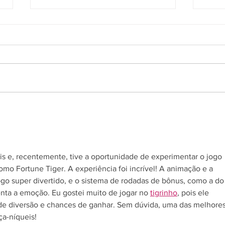
Últimos dias para ajudar
O f
na campanha de
sol
cobertores
RC 
Cam
is e, recentemente, tive a oportunidade de experimentar o jogo 
Aga
o Fortune Tiger. A experiência foi incrível! A animação e a 
ogo super divertido, e o sistema de rodadas de bônus, como a do
nta a emoção. Eu gostei muito de jogar no 
tigrinho
, pois ele 
e diversão e chances de ganhar. Sem dúvida, uma das melhores
a-níqueis!