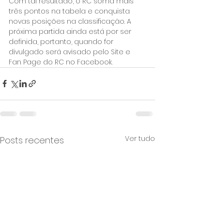
Com tal resultado, o RC soma mais 
três pontos na tabela e conquista 
novas posições na classificação. A 
próxima partida ainda está por ser 
definida, portanto, quando for 
divulgado será avisado pelo Site e 
Fan Page do RC no Facebook.
Ver tudo
Posts recentes