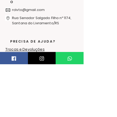
O
Agasalhos 20
rclvto@gmail.com
Rua Senador Salgado Filho nº 1174,
Santana do Livramento/RS
PRECISA DE AJUDA?
Trocas e Devoluções
FORMAS DE ENVIO