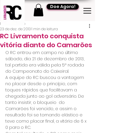
Doe Agora!
RC Livramento
23 de dez. de 2013
1 min de leitura
RC Livramento conquista
vitória diante do Camarões
O RC entrou em campo no último 
sábado, dia 21 de dezembro de 2013, 
tal partida era válida pela 5ª rodada 
do Campeonato do Caixeiral.
A equipe do RC buscou a vantagem 
no placar desde o princípio, com 
toques rápidos que facilitavam a 
chegada junto ao gol adversário. De 
tanto insistir, o bloqueio  do 
Camarões foi vencido, e assim o 
resultado foi se tornando elástico e 
teve como placar final, a vitória de 6 x 
0 para o RC.