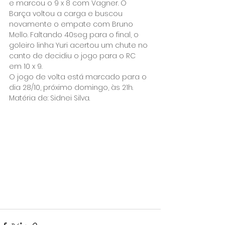
e marcou o 9 x 8 com Vagner. O 
Barça voltou a carga e buscou 
novamente o empate com Bruno 
Mello. Faltando 40seg para o final, o 
goleiro linha Yuri acertou um chute no 
canto de decidiu o jogo para o RC 
em 10 x 9.
O jogo de volta está marcado para o 
dia 28/10, próximo domingo, às 21h.
Matéria de: Sidnei Silva.