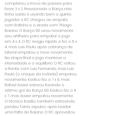
completou a troca de passes para 
fazer 3 x 2. Pressionado o Barça não 
tinha saída e usando bem o quinto 
jogador o RC chegou ao empate 
com Rafinha e a virada com Thiago 
Baiano. O Barça 90 usou novamente 
seu artilheiro para empatar o jogo 
em 4 x 4. O RC reagiu rápido e fez o 5 x 
4, mas Luis Paulo após cobrança de 
lateral empatou o novo novamente.
Na etapa final o jogo manteve a 
intensidade e o equilíbrio. O RC voltou 
a frente com Luis Fernando, mas Luis 
Paulo (o craque da rodada) empatou 
novamente. Kadico fez o 7 x 6, mas 
Rafael Xavier estreou fazendo o 
sétimo gol do Barça 90. Kadico fez o 8 
x 7, mas Xavier empatou novamente. 
O técnico Basílio, também estreando, 
perdeu Tainã, expulso, após revidar 
uma falta de Baiano. O RC aproveitou 