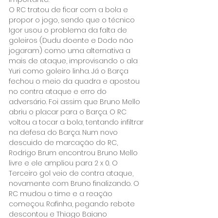
O RC tratou de ficar com a bola e 
propor o jogo, sendo que o técnico 
Igor usou o problema da falta de 
goleiros (Dudu doente e Dodo não 
jogaram) como uma alternativa a 
mais de ataque, improvisando o ala 
Yuri como goleiro linha. Já o Barça 
fechou o meio da quadra e apostou 
no contra ataque e erro do 
adversário. Foi assim que Bruno Mello 
abriu o placar para o Barça. O RC 
voltou a tocar a bola, tentando infiltrar 
na defesa do Barça. Num novo 
descuido de marcação do RC, 
Rodrigo Brum encontrou Bruno Mello 
livre e ele ampliou para 2 x 0. O 
Terceiro gol veio de contra ataque, 
novamente com Bruno finalizando. O 
RC mudou o time e a reação 
começou. Rafinha, pegando rebote 
descontou e Thiago Baiano 