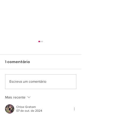
1 comentário
Escreva um comentário
Campanha de
RC Livrament
Materiais Escolares
encerra a 64ª
do RC arrecada 340
Campanha Sol
Mais recente
kits e reforça
com atendime
Chloe Graham
compromisso com a
210 famílias
07 de out. de 2024