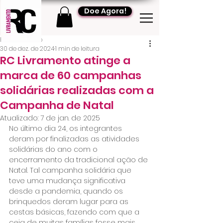
Doe Agora!
RC Livramento
30 de dez. de 2024
1 min de leitura
RC Livramento atinge a
marca de 60 campanhas
solidárias realizadas com a
Campanha de Natal
Atualizado:
7 de jan. de 2025
No último dia 24, os integrantes 
deram por finalizadas as atividades 
solidárias do ano com o 
encerramento da tradicional ação de 
Natal. Tal campanha solidária que 
teve uma mudança significativa 
desde a pandemia, quando os 
brinquedos deram lugar para as 
cestas básicas, fazendo com que a 
ceia de muitas famílias fosse mais 