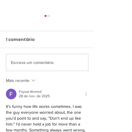
1 comentário
Escreva um comentário
Campanha de
RC Livrament
Materiais Escolares
encerra a 64ª
do RC arrecada 340
Campanha Sol
Mais recente
kits e reforça
com atendime
Foysal Ahmed
compromisso com a
210 famílias
28 de nov. de 2025
comunidade
It’s funny how life works sometimes. I was 
the guy everyone worried about, the one 
you’d point to and say, "Don't end up like 
him." I’d never held a job for more than a 
few months. Something always went wrong, 