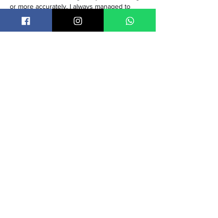
or more accurately, I always managed to 
mess it up. I was the king of excuses, the 
sultan of slacking. My days were a blur of 
cheap noodles, daytime TV, and a low-
grade, constant hum of disappointment from 
my family.…
Mostrar mais
Curtir
Responder
ATENDIMENT
O
rclvto@gmail.com
Rua Senador Salgado Filho nº 1174,
Santana do Livramento/RS
PRECISA DE AJUDA?