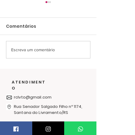
Comentários
Escreva um comentário
Últimos dias para
O frio passa 
ajudar na campanha
solidariedade
de cobertores
abraça: RC
Livramento l
ATENDIMENT
Campanha d
O
Agasalhos 20
rclvto@gmail.com
Rua Senador Salgado Filho nº 1174,
Santana do Livramento/RS
PRECISA DE AJUDA?