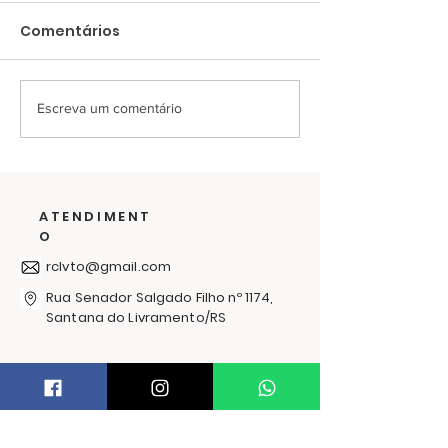
Comentários
Escreva um comentário
Campanha de
RC Livrament
Materiais Escolares
encerra a 64ª
do RC arrecada 340
Campanha Sol
kits e reforça
com atendime
ATENDIMENT
compromisso com a
210 famílias
O
comunidade
rclvto@gmail.com
Rua Senador Salgado Filho nº 1174,
Santana do Livramento/RS
PRECISA DE AJUDA?
Trocas e Devoluções