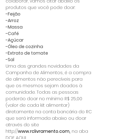
colaborar, vamos citar abaixo os 
produtos que você pode doar:
-Feijão
-Arroz
-Massa
-Café
-Açúcar
-Óleo de cozinha
-Extrato de tomate
-Sal
Uma das grandes novidades da 
Campanha de Alimentos, é a compra 
de alimentos não perecíveis para 
que os mesmos sejam doados à 
comunidade. Todas as pessoas 
poderão doar no mínimo R$ 25,00 
(valor de cada kit alimentar) 
diretamente na conta bancária do RC 
que será informada abaixo ou doar 
através do site 
http://
www.rclivramento.com
,
 na aba 
DOE AQUI.