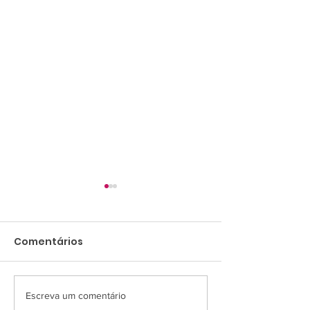
Comentários
Escreva um comentário
Últimos dias para
O frio passa 