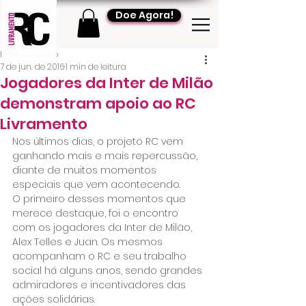
Doe Agora!
RC Livramento
7 de jun. de 2016
1 min de leitura
Jogadores da Inter de Milão
demonstram apoio ao RC
Livramento
Nos últimos dias, o projeto RC vem 
ganhando mais e mais repercussão, 
diante de muitos momentos 
especiais que vem acontecendo.
O primeiro desses momentos que 
merece destaque, foi o encontro 
com os jogadores da Inter de Milão, 
Alex Telles e Juan. Os mesmos 
acompanham o RC e seu trabalho 
social há alguns anos, sendo grandes 
admiradores e incentivadores das 
ações solidárias.