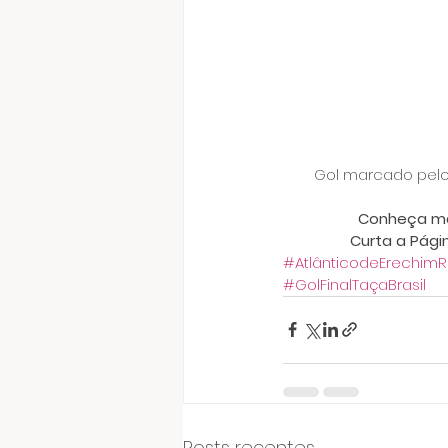
Gol marcado pelo 
Conheça mai
Curta a Pági
#AtlânticodeErechimR
#GolFinalTaçaBrasil
Posts recentes