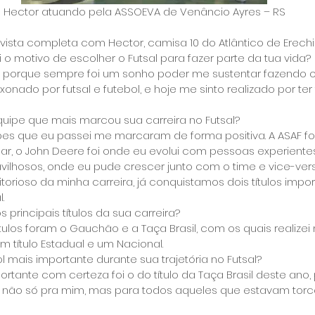
Hector atuando pela ASSOEVA de Venâncio Ayres – RS
evista completa com Hector, camisa 10 do Atlântico de Erechi
i o motivo de escolher o Futsal para fazer parte da tua vida?
sal, porque sempre foi um sonho poder me sustentar fazendo 
xonado por futsal e futebol, e hoje me sinto realizado por ter 
quipe que mais marcou sua carreira no Futsal?
pes que eu passei me marcaram de forma positiva. A ASAF f
ar, o John Deere foi onde eu evolui com pessoas experiente
ilhosos, onde eu pude crescer junto com o time e vice-versa
torioso da minha carreira, já conquistamos dois títulos impor
.
s principais títulos da sua carreira?
títulos foram o Gauchão e a Taça Brasil, com os quais realize
 título Estadual e um Nacional.
ol mais importante durante sua trajetória no Futsal?
ortante com certeza foi o do título da Taça Brasil deste ano,
e não só pra mim, mas para todos aqueles que estavam torc