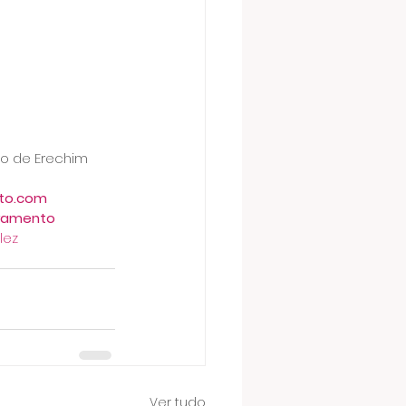
co de Erechim
to.com
ramento
lez
Ver tudo