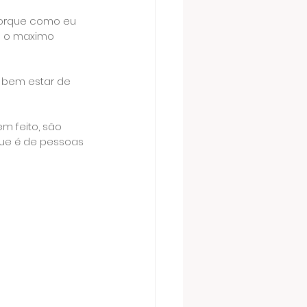
 porque como eu 
a o maximo 
 bem estar de 
m feito, são 
ue é de pessoas 