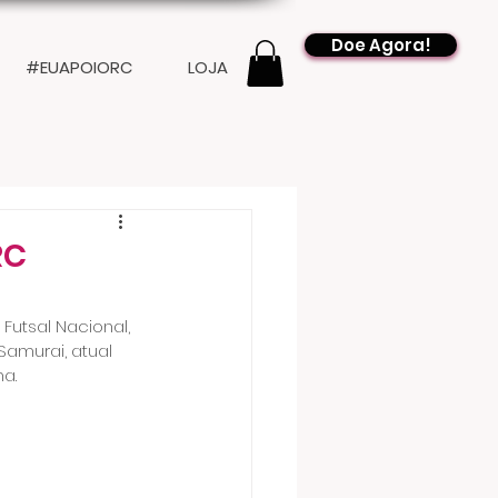
Doe Agora!
#EUAPOIORC
LOJA
RC
utsal Nacional, 
amurai, atual 
a.