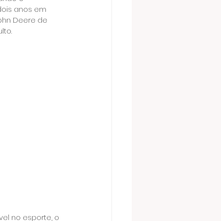
dois anos em 
John Deere de 
lto.
el no esporte, o 