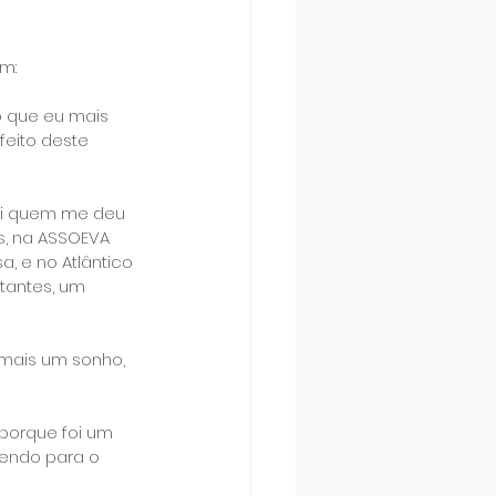
m:
o que eu mais 
feito deste 
oi quem me deu 
s, na ASSOEVA 
, e no Atlântico 
tantes, um 
i mais um sonho, 
 porque foi um 
endo para o 