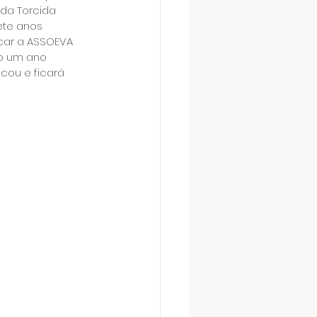
da Torcida 
ete anos 
car a ASSOEVA 
o um ano 
icou e ficará 