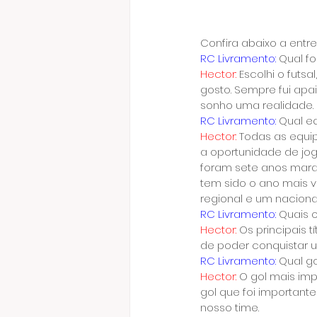
Confira abaixo a entr
RC Livramento:
 Qual fo
Hector:
 Escolhi o fut
gosto. Sempre fui apai
sonho uma realidade.
RC Livramento:
 Qual e
Hector:
 Todas as equi
a oportunidade de jog
foram sete anos marav
tem sido o ano mais vi
regional e um nacional
RC Livramento:
 Quais o
Hector:
 Os principais 
de poder conquistar um
RC Livramento:
 Qual g
Hector:
 O gol mais imp
gol que foi important
nosso time.