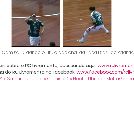
Camisa 10, dando o Título Nacional da Taça Brasil ao Atlânti
s sobre o RC Livramento, acessando aqui: 
www.rclivramen
na do RC Livramento no Facebook: 
www.facebook.com/rcliv
S
#Samurai
#futsal
#Camisa10
#HectorUbiratanMottaGonça