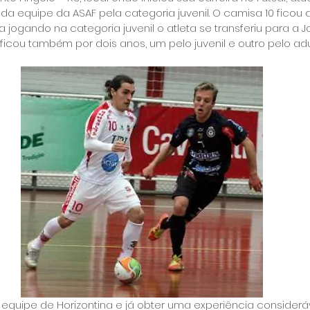
a equipe da ASAF pela categoria juvenil. O camisa 10 ficou 
a jogando na categoria juvenil o atleta se transferiu para a 
 ficou também por dois anos, um pelo juvenil e outro pelo adu
equipe de Horizontina e já obter uma experiência consideráv