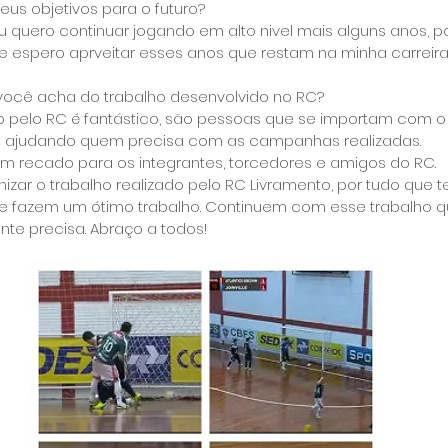
seus objetivos para o futuro?
 eu quero continuar jogando em alto nivel mais alguns anos,
 e espero aprveitar esses anos que restam na minha carreir
você acha do trabalho desenvolvido no RC?
ito pelo RC é fantástico, são pessoas que se importam com o
e ajudando quem precisa com as campanhas realizadas.
um recado para os integrantes, torcedores e amigos do RC.
izar o trabalho realizado pelo RC Livramento, por tudo que te
e fazem um ótimo trabalho. Continuem com esse trabalho q
te precisa. Abraço a todos!