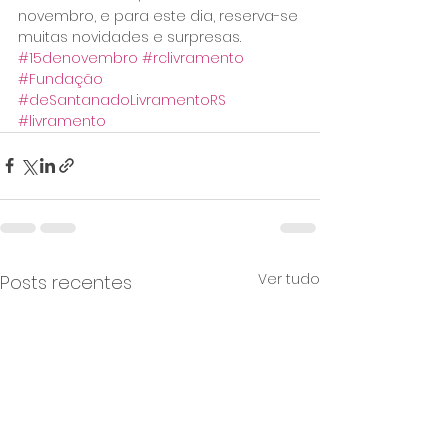
novembro, e para este dia, reserva-se 
muitas novidades e surpresas.
#15denovembro
#rclivramento
#Fundação
#deSantanadoLivramentoRS
#livramento
Ver tudo
Posts recentes