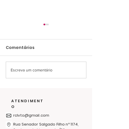
Comentários
Escreva um comentário
Últimos dias para
O frio passa 
ajudar na campanha
solidariedade
de cobertores
abraça: RC
Livramento l
ATENDIMENT
Campanha d
O
Agasalhos 20
rclvto@gmail.com
Rua Senador Salgado Filho nº 1174,