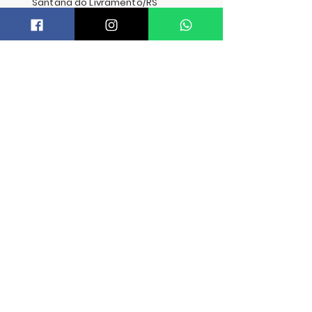
Santana do Livramento/RS
PRECISA DE AJUDA?
Trocas e Devoluções
FORMAS DE ENVIO
FORMAS DE PAGAMENTO