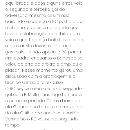
equilibrada e após alguns erros veio 
o segundo e terceiro gol do 
adversário, mesmo assim não 
baixando a cabeça o RC partia para 
o ataque, e após uma jogada que 
teve a colaboração da arbitragem 
veio o quarto gol (a bola havia saído, 
mas o arbitro levantou o braço, 
gesticulou e não apitou, o RC parou 
em quadra, enquanto o Banespa se 
valeu do erro do arbitro e ampliou o 
placar). Nesse momento gerou uma 
discussão com a arbitragem e o 
técnico Geraldo foi expulso.
O RC seguiu atento e fez o segundo 
gol com B. Mello, mas logo terminava 
o primeiro período. Com a baixa do 
ala Glauco que torceu o tornozelo e 
do ala Guilherme que levou cartão 
Vermelho o RC voltou ao segundo 
tempo.