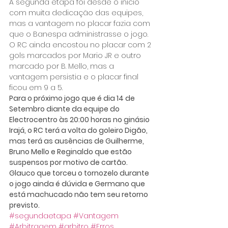
A segunda etapa foi desde o inicio 
com muita dedicação das equipes, 
mas a vantagem no placar fazia com 
que o Banespa administrasse o jogo. 
O RC ainda encostou no placar com 2 
gols marcados por Mario JR e outro 
marcado por B. Mello, mas a 
vantagem persistia e o placar final 
ficou em 9 a 5.
Para o próximo jogo que é dia 14 de 
Setembro diante da equipe do 
Electrocentro às 20:00 horas no ginásio 
Irajá, o RC terá a volta do goleiro Digão, 
mas terá as ausências de Guilherme, 
Bruno Mello e Reginaldo que estão 
suspensos por motivo de cartão. 
Glauco que torceu o tornozelo durante 
o jogo ainda é dúvida e Germano que 
está machucado não tem seu retorno 
previsto.
#segundaetapa
#Vantagem
#Arbitragem
#arbitro
#Erros