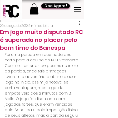
Doe Agora!
RC Livramento
29 de ago. de 2012
2 min de leitura
Em jogo muito disputado RC
é superado no placar pelo
bom time do Banespa
Foi uma partida em que nada deu 
certo para a equipe do RC Livramento. 
Com muitos erros de passes no inicio 
da partida, onde tais distrações 
levaram o adversário a abrir o placar 
logo no inicio, assim já notava-se 
certa vantagem, mas o gol de 
empate veio aos 2 minutos com B. 
Mello. O jogo foi disputado com 
jogadas fortes, que eram vencidas 
pelo Banespa e pela imposição física 
de seus atletas, mas a partida seguiu 