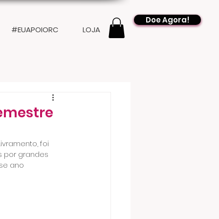
Doe Agora!
#EUAPOIORC
LOJA
semestre
ivramento, foi 
 por grandes 
se ano 