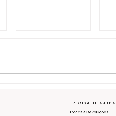
Últimos dias para ajudar
O f
na campanha de
sol
cobertores
RC 
Cam
PRECISA DE AJUDA
Aga
Trocas e Devoluções