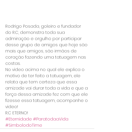
Rodrigo Posada, goleiro e fundador 
do R.C, demonstra toda sua 
admiração e orgulho por participar 
desse grupo de amigos que hoje são 
mais que amigos, são irmãos de 
coração fazendo uma tatuagem nas 
costas.
No video acima no qual ele explica o 
motivo de ter feito a tatuagem, ele 
relata que tem certeza que essa 
amizade vai durar toda a vida e que a 
força dessa amizade fez com que ele 
fizesse essa tatuagem, acompanhe o 
video!
R.C ETERNO!
#Eternidade
#ParatodaaVida
#SimbolodoTime