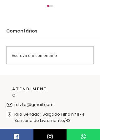
Comentários
Escreva um comentário
Últimos dias para
O frio passa 
ajudar na campanha
solidariedade
de cobertores
abraça: RC
Livramento l
ATENDIMENT
Campanha d
O
Agasalhos 20
rclvto@gmail.com
Rua Senador Salgado Filho nº 1174,
Santana do Livramento/RS