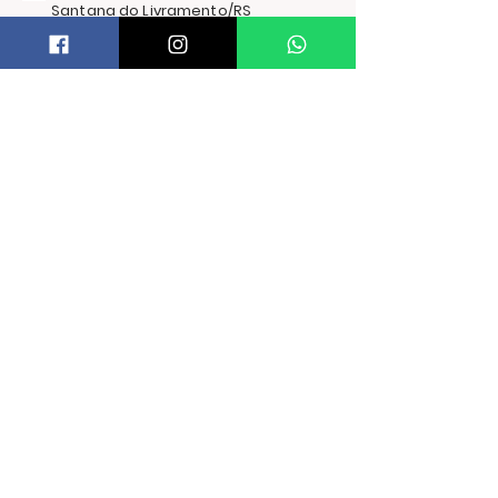
Santana do Livramento/RS
PRECISA DE AJUDA?
Trocas e Devoluções
FORMAS DE ENVIO
FORMAS DE PAGAMENTO