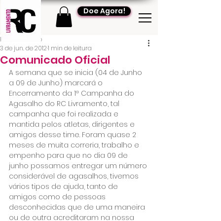
Doe Agora!
RC Livramento
3 de jun. de 2012
1 min de leitura
Comunicado Oficial
A semana que se inicia (04 de Junho 
a 09 de Junho) marcará o 
Encerramento da 1ª Campanha do 
Agasalho do RC Livramento, tal 
campanha que foi realizada e 
mantida pelos atletas, dirigentes e 
amigos desse time. Foram quase 2 
meses de muita correria, trabalho e 
empenho para que no dia 09 de 
junho possamos entregar um número 
considerável de agasalhos, tivemos 
vários tipos de ajuda, tanto de 
amigos como de pessoas 
desconhecidas que de uma maneira 
ou de outra acreditaram na nossa 