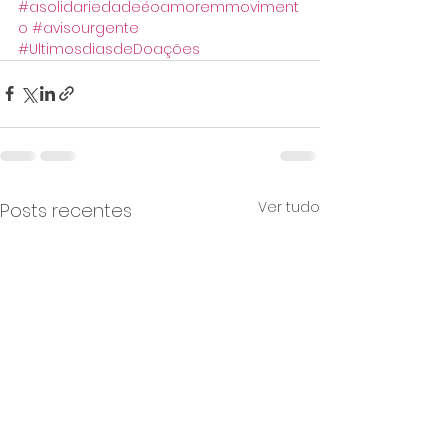
#asolidariedadeéoamoremmoviment
o
#avisourgente
#UltimosdiasdeDoações
Ver tudo
Posts recentes