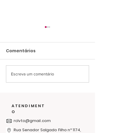
Comentários
Escreva um comentário
Últimos dias para
O frio passa 
ajudar na campanha
solidariedade
de cobertores
abraça: RC
Livramento l
ATENDIMENT
Campanha d
O
Agasalhos 20
rclvto@gmail.com
Rua Senador Salgado Filho nº 1174,