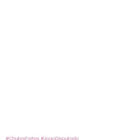
#ChutesFortes
#JogoDisputado