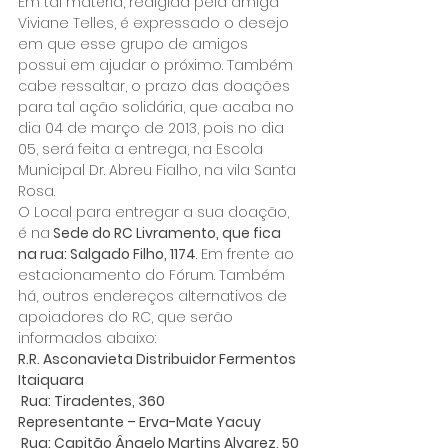
Em tal matéria, redigida pela amiga 
Viviane Telles, é expressado o desejo 
em que esse grupo de amigos 
possui em ajudar o próximo. Também 
cabe ressaltar, o prazo das doações 
para tal ação solidária, que acaba no 
dia 04 de março de 2013, pois no dia 
05, será feita a entrega, na Escola 
Municipal Dr. Abreu Fialho, na vila Santa 
Rosa.
O Local para entregar a sua doação, 
é na
 Sede do RC Livramento, que fica 
na rua: Salgado Filho, 1174
. Em frente ao 
estacionamento do Fórum. Também 
há, outros endereços alternativos de 
apoiadores do RC, que serão 
informados abaixo:
R.R. Asconavieta Distribuidor Fermentos 
Itaiquara
 Rua: Tiradentes, 360
Representante – Erva-Mate Yacuy
 Rua: Capitão Ângelo Martins Alvarez, 50