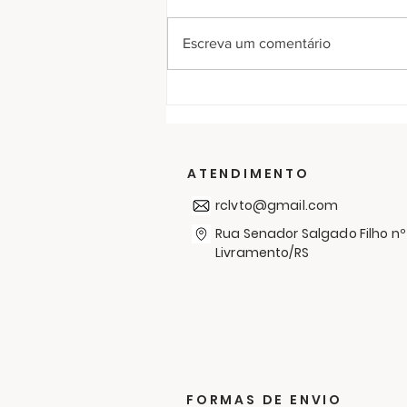
Escreva um comentário
RC Livramento entrega
300 cobertores no bairro
Simón Bolívar em mais
uma Campanha de
ATENDIMENTO
Agasalhos
rclvto@gmail.com
Rua Senador Salgado Filho nº
Livramento/RS
FORMAS DE ENVIO