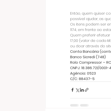
Então, quem quiser co
possível ajudar, as qu
Os itens podem ser en
1174, em frente ao es
Quem preferir efetua
17,00 (valor de cada 
ou doar através do sit
Conta Bancária (conta
Banco Sicredi (748)
Rolo Compressor – RC
CNPJ: 18.386.721/0001-
Agência: 0523
C/C: 88437-5