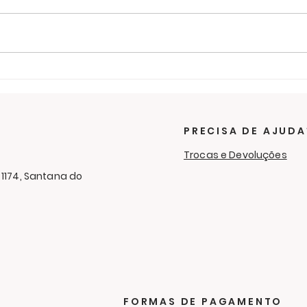
Últimos dias para ajudar
O f
na campanha de
sol
cobertores
RC 
Cam
PRECISA DE AJUDA
Aga
Trocas e Devoluções
 1174, Santana do
FORMAS DE PAGAMENTO