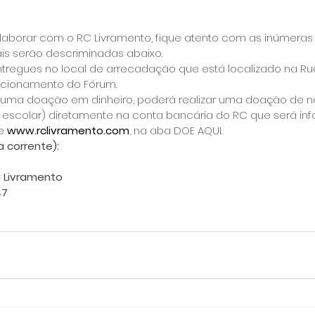
laborar com o RC Livramento, fique atento com as inúmeras
ais serão descriminadas abaixo.
tregues no local de arrecadação que está localizado na Rua
tacionamento do Fórum.
r uma doação em dinheiro, poderá realizar uma doação de n
kit escolar) diretamente na conta bancária do RC que será in
e 
www.rclivramento.com
, na aba DOE AQUI.
 corrente):
 Livramento
47