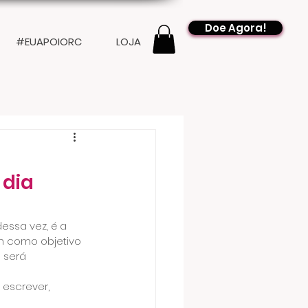
Doe Agora!
#EUAPOIORC
LOJA
 dia
essa vez, é a 
m como objetivo 
 será 
 escrever, 