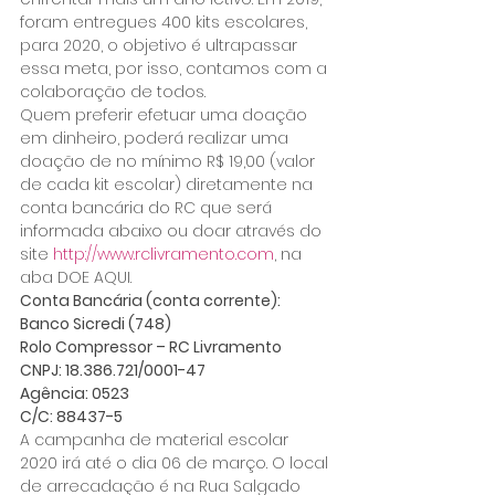
foram entregues 400 kits escolares, 
para 2020, o objetivo é ultrapassar 
essa meta, por isso, contamos com a 
colaboração de todos.
Quem preferir efetuar uma doação 
em dinheiro, poderá realizar uma 
doação de no mínimo R$ 19,00 (valor 
de cada kit escolar) diretamente na 
conta bancária do RC que será 
informada abaixo ou doar através do 
site 
http://www.rclivramento.com
, na 
aba DOE AQUI.
Conta Bancária (conta corrente):
Banco Sicredi (748)
Rolo Compressor – RC Livramento
CNPJ: 18.386.721/0001-47
Agência: 0523
C/C: 88437-5
A campanha de material escolar 
2020 irá até o dia 06 de março. O local 
de arrecadação é na Rua Salgado 