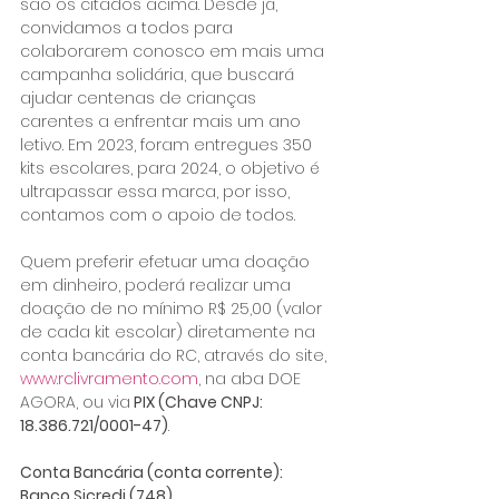
são os citados acima. Desde já, 
convidamos a todos para 
colaborarem conosco em mais uma 
campanha solidária, que buscará 
ajudar centenas de crianças 
carentes a enfrentar mais um ano 
letivo. Em 2023, foram entregues 350 
kits escolares, para 2024, o objetivo é 
ultrapassar essa marca, por isso, 
contamos com o apoio de todos.
Quem preferir efetuar uma doação 
em dinheiro, poderá realizar uma 
doação de no mínimo R$ 25,00 (valor 
de cada kit escolar) diretamente na 
conta bancária do RC, através do site, 
www.rclivramento.com
, na aba DOE 
AGORA, ou via
 PIX (Chave CNPJ: 
18.386.721/0001-47)
.
Conta Bancária (conta corrente):
Banco Sicredi (748)