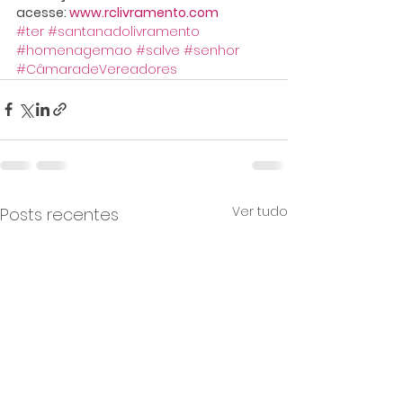
acesse: 
www.rclivramento.com
#ter
#santanadolivramento
#homenagemao
#salve
#senhor
#CâmaradeVereadores
Ver tudo
Posts recentes