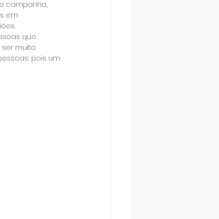
de campanha, 
os em 
ões.
essoas que 
ser muito 
pessoas, pois um 