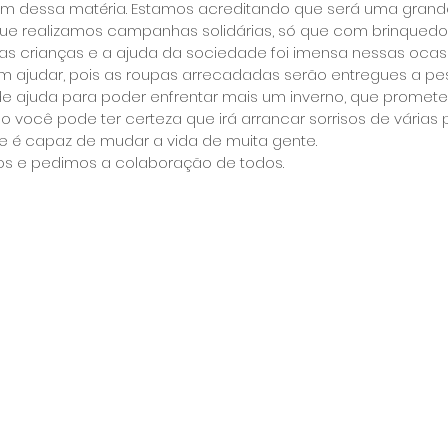
 fim dessa matéria. Estamos acreditando que será uma gran
 que realizamos campanhas solidárias, só que com brinqued
 crianças e a ajuda da sociedade foi imensa nessas ocasi
 em ajudar, pois as roupas arrecadadas serão entregues a p
e ajuda para poder enfrentar mais um inverno, que promete 
o você pode ter certeza que irá arrancar sorrisos de várias 
e é capaz de mudar a vida de muita gente.
s e pedimos a colaboração de todos.