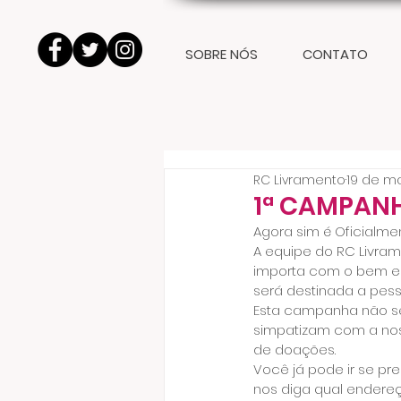
SOBRE NÓS
CONTATO
RC Livramento
19 de ma
1ª CAMPAN
Agora sim é Oficialm
A equipe do RC Livra
importa com o bem e
será destinada a pess
Esta campanha não se
simpatizam com a nos
de doações.
Você já pode ir se pr
nos diga qual endere