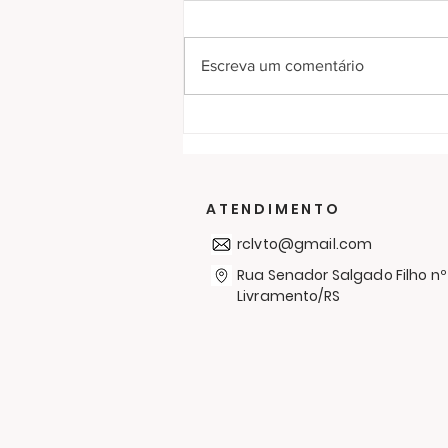
Escreva um comentário
RC Livramento entrega
300 cobertores no bairro
Simón Bolívar em mais
uma Campanha de
ATENDIMENTO
Agasalhos
rclvto@gmail.com
Rua Senador Salgado Filho nº
Livramento/RS