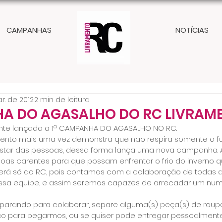
CAMPANHAS
NOTÍCIAS
r. de 2012
2 min de leitura
HA DO AGASALHO DO RC LIVRAM
ente lançada a 1ª CAMPANHA DO AGASALHO NO RC.
mento mais uma vez demonstra que não respira somente o fu
star das pessoas, dessa forma lança uma nova campanha.
oas carentes para que possam enfrentar o frio do inverno qu
rá só do RC, pois contamos com a colaboração de todas 
sa equipe, e assim seremos capazes de arrecadar um nume
eparando para colaborar, separe alguma(s) peça(s) de roupa
ço para pegarmos, ou se quiser pode entregar pessoalmente