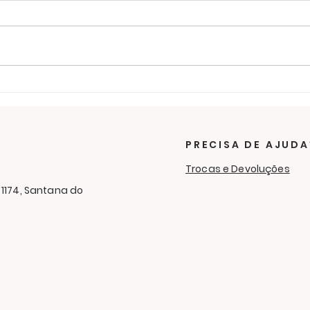
Últimos dias para ajudar
O f
na campanha de
sol
cobertores
RC 
Cam
PRECISA DE AJUDA
Aga
Trocas e Devoluções
 1174, Santana do