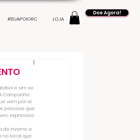
Doe Agora!
#EUAPOIORC
LOJA
ENTO
tebol e sim se 
 A Campanha 
e vem por aí. 
as pessoas que 
ro expressivo 
 de inverno e 
 no local que 