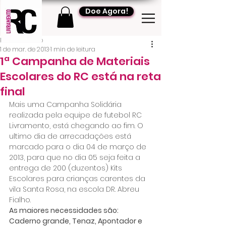
Doe Agora!
RC Livramento
1 de mar. de 2013
1 min de leitura
1ª Campanha de Materiais
Escolares do RC está na reta
final
Mais uma Campanha Solidária 
realizada pela equipe de futebol RC 
Livramento, está chegando ao fim. O 
ultimo dia de arrecadações está 
marcado para o dia 04 de março de 
2013, para que no dia 05 seja feita a 
entrega de 200 (duzentos) Kits 
Escolares para crianças carentes da 
vila Santa Rosa, na escola DR. Abreu 
Fialho.
As maiores necessidades são: 
Caderno grande, Tenaz, Apontador e 